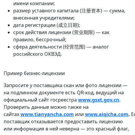
имени компании;
размер уставного капитала (注册资本) — сумма,
внесенная учредителями;
дата регистрации (成立日期);
срок действия лицензии (营业期限) — как
правило, бессрочный;
сфера деятельности (经营范围) — аналог
российского ОКВЭД.
Пример бизнес-лицензии
Запросите у поставщика скан или фото лицензии —
на подлинном документе есть QR-код, ведущий на
официальный сайт госреестра
www.gsxt.gov.cn
.
Проверить данные можно также на
сайтах
www.tianyancha.com
или
www.aiqicha.com
.
Е
поставщик отказывается предоставить лицензию
или информация в ней неверна — это красный флаг,