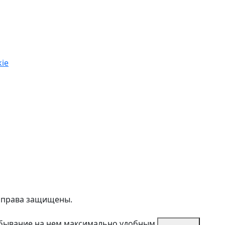
ie
е права защищены.
ебывание на нем максимально удобным.