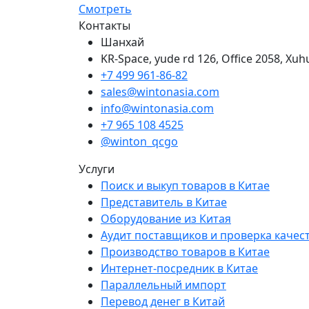
Смотреть
Контакты
Шанхай
KR-Space, yude rd 126, Office 2058, Xuh
+7 499 961-86-82
sales@wintonasia.com
info@wintonasia.com
+7 965 108 4525
@winton_qcgo
Услуги
Поиск и выкуп товаров в Китае
Представитель в Китае
Оборудование из Китая
Аудит поставщиков и проверка качес
Производство товаров в Китае
Интернет-посредник в Китае
Параллельный импорт
Перевод денег в Китай